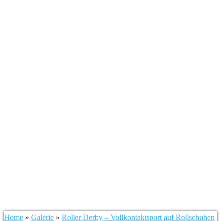
2023-04-16 RPRD
United vs North
Faces
Home
»
Galerie
»
Roller Derby – Vollkontaktsport auf Rollschuhen