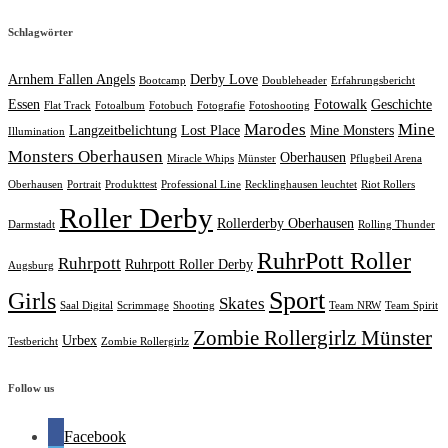
Schlagwörter
Arnhem Fallen Angels
Derby Love
Bootcamp
Doubleheader
Erfahrungsbericht
Essen
Fotowalk
Geschichte
Flat Track
Fotoalbum
Fotobuch
Fotografie
Fotoshooting
Marodes
Mine
Langzeitbelichtung
Lost Place
Mine Monsters
Illumination
Monsters Oberhausen
Oberhausen
Miracle Whips
Münster
Pflugbeil Arena
Oberhausen
Portrait
Produkttest
Professional Line
Recklinghausen leuchtet
Riot Rollers
Roller Derby
Rollerderby Oberhausen
Darmstadt
Rolling Thunder
RuhrPott Roller
Ruhrpott
Ruhrpott Roller Derby
Augsburg
Sport
Girls
Skates
Saal Digital
Scrimmage
Shooting
Team NRW
Team Spirit
Zombie Rollergirlz Münster
Urbex
Testbericht
Zombie Rollergirlz
Follow us
Facebook